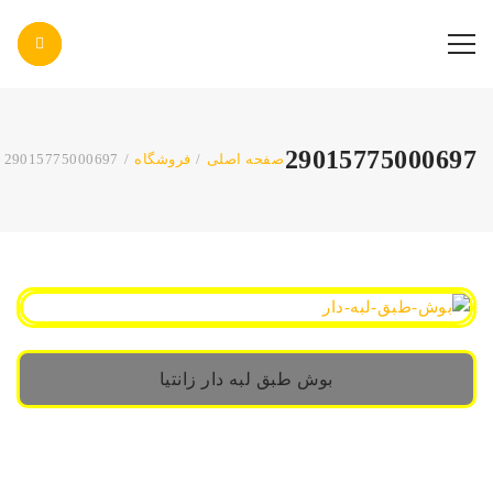
پاس صنعت پرتو
29015775000697
صفحه اصلی
/
فروشگاه
/
29015775000697
بوش طبق لبه دار زانتیا