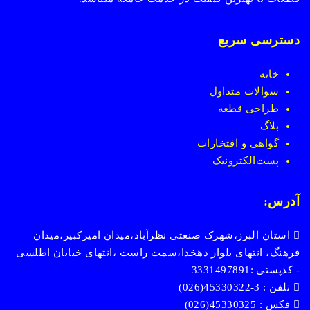
دسترسی سریع
خانه
سوالات متداول
طراحی قطعه
بلاگ
گواهی و افتخارات
پست
الکترونیک
آدرس:
استان البرز،شهرک صنعتی نظرآباد،میدان امیرکبیر،میدان
فرهنگ، انتهای بلوار دهخدا،سمت راست ،انتهای خیابان اطلسی
- کدپستی :3331497891
تلفن : 3-45330322(026)
فکس : 45330325(026)