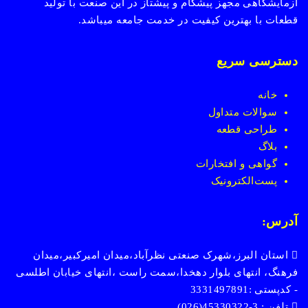
آزمایشگاهی مجهز پیشگام و پیشتاز در این صنعت با تولید
قطعات با بهترین کیفیت در خدمت جامعه میباشد.
دسترسی سریع
خانه
سوالات متداول
طراحی قطعه
بلاگ
گواهی و افتخارات
پست
الکترونیک
آدرس:
استان البرز،شهرک صنعتی نظرآباد،میدان امیرکبیر،میدان
فرهنگ، انتهای بلوار دهخدا،سمت راست ،انتهای خیابان اطلسی
- کدپستی :3331497891
تلفن : 3-45330322(026)