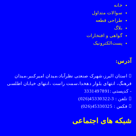
خانه
سوالات متداول
طراحی قطعه
بلاگ
گواهی و افتخارات
پست
الکترونیک
آدرس:
استان البرز،شهرک صنعتی نظرآباد،میدان امیرکبیر،میدان
فرهنگ، انتهای بلوار دهخدا،سمت راست ،انتهای خیابان اطلسی
- کدپستی :3331497891
تلفن : 3-45330322(026)
فکس : 45330325(026)
شبکه های اجتماعی