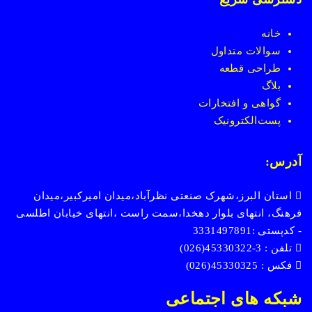
خانه
سوالات متداول
طراحی قطعه
بلاگ
گواهی و افتخارات
پست
الکترونیک
آدرس:
استان البرز،شهرک صنعتی نظرآباد،میدان امیرکبیر،میدان
فرهنگ، انتهای بلوار دهخدا،سمت راست ،انتهای خیابان اطلسی
- کدپستی :3331497891
تلفن : 3-45330322(026)
فکس : 45330325(026)
شبکه های اجتماعی