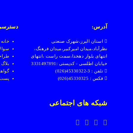
آدرس:
دسترسی
استان البرز،شهرک صنعتی
خانه
نظرآباد،میدان امیرکبیر،میدان فرهنگ،
سوالا
انتهای بلوار دهخدا،سمت راست ،انتهای
طراح
خیابان اطلسی - کدپستی :3331497891
بلاگ
تلفن : 3-45330322(026)
گواهی
فکس : 45330325(026)
پست
شبکه های اجتماعی