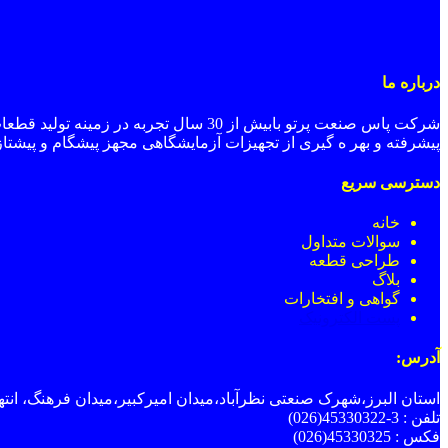
درباره ما
شرکت پاس صنعت پرتو بابیش از 30 سال ت
پیشرفته و بهر ه گیری از تجهیزات آزمایشگاهی مجهز پیشگام و پیشتاز
دسترسی سریع
خانه
سوالات متداول
طراحی قطعه
بلاگ
گواهی و افتخارات
پست
الکترونیک
آدرس:
استان البرز،شهرک صنعتی نظرآباد،میدان امیرکبیر،میدان فرهنگ، انتهای بل
تلفن : 3-45330322(026)
فکس : 45330325(026)