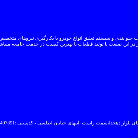
جربه در زمینه تولید قطعات جلو بندی و سیستم تعلیق انواع خودرو با بکارگیری نی
 در این صنعت با تولید قطعات با بهترین کیفیت در خدمت جامعه میباش
وار دهخدا،سمت راست ،انتهای خیابان اطلسی - کدپستی :3331497891