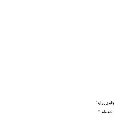
لوی پراید”
شده‌اند
*