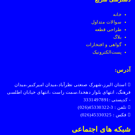
خانه
سوالات متداول
طراحی قطعه
بلاگ
گواهی و افتخارات
پست
الکترونیک
آدرس:
استان البرز،شهرک صنعتی نظرآباد،میدان امیرکبیر،میدان
فرهنگ، انتهای بلوار دهخدا،سمت راست ،انتهای خیابان اطلسی
- کدپستی :3331497891
تلفن : 3-45330322(026)
فکس : 45330325(026)
شبکه های اجتماعی