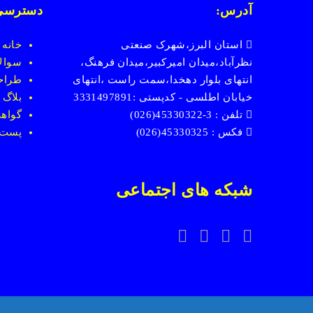
آدرس:
دسترسی
استان البرز،شهرک صنعتی
خانه
نظرآباد،میدان امیرکبیر،میدان فرهنگ،
سوالا
انتهای بلوار دهخدا،سمت راست ،انتهای
طراح
خیابان اطلسی - کدپستی :3331497891
بلاگ
تلفن : 3-45330322(026)
گواهی
فکس : 45330325(026)
پست
شبکه های اجتماعی