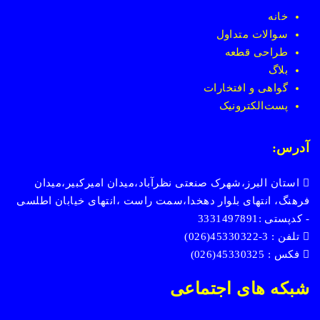
خانه
سوالات متداول
طراحی قطعه
بلاگ
گواهی و افتخارات
پست
الکترونیک
آدرس:
استان البرز،شهرک صنعتی نظرآباد،میدان امیرکبیر،میدان
فرهنگ، انتهای بلوار دهخدا،سمت راست ،انتهای خیابان اطلسی
- کدپستی :3331497891
تلفن : 3-45330322(026)
فکس : 45330325(026)
شبکه های اجتماعی