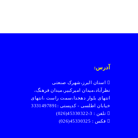
آدرس:
استان البرز،شهرک صنعتی
نظرآباد،میدان امیرکبیر،میدان فرهنگ،
انتهای بلوار دهخدا،سمت راست ،انتهای
خیابان اطلسی - کدپستی :3331497891
تلفن : 3-45330322(026)
فکس : 45330325(026)