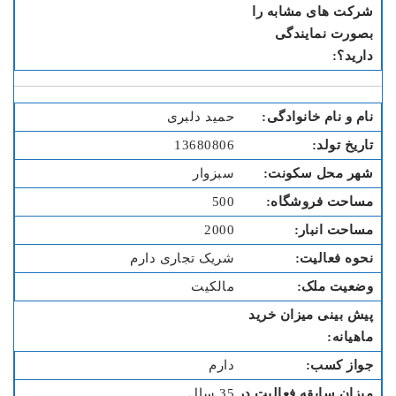
حمید دلبری
13680806
سبزوار
500
2000
شریک تجاری دارم
مالکیت
دارم
35 سال